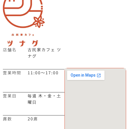
店舗名
古民家カフェ ツ
ナグ
営業時間
11:00～17:00
営業日
毎週 木・金・土
曜日
席数
20席