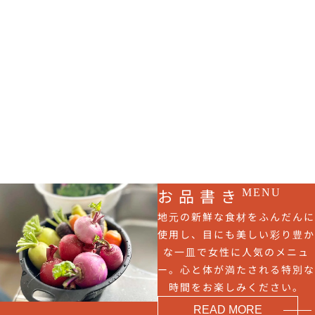
お品書き
MENU
地元の新鮮な食材をふんだんに
使用し、目にも美しい彩り豊か
な一皿で女性に人気のメニュ
ー。心と体が満たされる特別な
時間をお楽しみください。
READ MORE